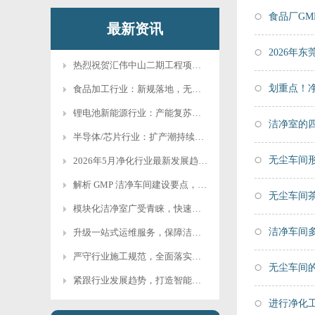
食品厂G
最新资讯
2026年
热烈祝贺汇伟中山二期工程项目正式开工
划重点！
食品加工行业：新规落地，无菌洁净生产全面···
锂电池新能源行业：产能复苏，洁净工程订单···
洁净室的
半导体/芯片行业：扩产潮持续，超洁净制程···
无尘车间
2026年5月净化行业最新发展趋势及下游···
解析 GMP 洁净车间建设要点，助力药企···
无尘车间
模块化洁净室广受青睐，快速搭建高效洁净空···
洁净车间
升级一站式运维服务，保障洁净车间长期稳定···
严守行业施工规范，全面落实新版净化工程验···
无尘车间
紧跟行业发展趋势，打造智能节能型净化工程
进行净化