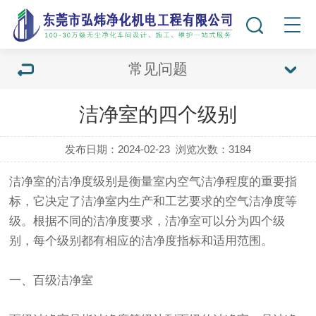
常见问题
洁净室的四个级别
发布日期：2024-02-23
浏览次数：
3184
洁净室的洁净度级别是衡量室内空气洁净程度的重要指
标，它决定了洁净室内生产和工艺要求的空气洁净度等
级。根据不同的洁净度要求，洁净室可以分为四个级
别，每个级别都有相应的洁净度指标和适用范围。
一、百级洁净室