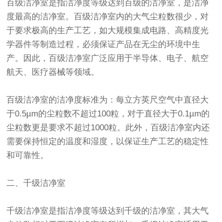
百级洁净室是指洁净度等级达到百级的洁净室，是洁净
度最高的洁净室。百级洁净室内的大气尘粒数很少，对
于要求极高的生产工艺，如大规模集成电路、高精度光
学器件等制造过程，必须保证产品在无尘的环境中生
产。因此，百级洁净室广泛应用于半导体、电子、航空
航天、医疗器械等领域。
百级洁净室的洁净度标准为：每立方英尺空气中直径大
于0.5µm的尘粒数不超过100粒，对于直径大于0.1µm的
尘粒数更是要求不超过1000粒。此外，百级洁净室内还
需要保持恒定的温度和湿度，以保证生产工艺的稳定性
和可靠性。
二、千级洁净室
千级洁净室是指洁净度等级达到千级的洁净室，其大气