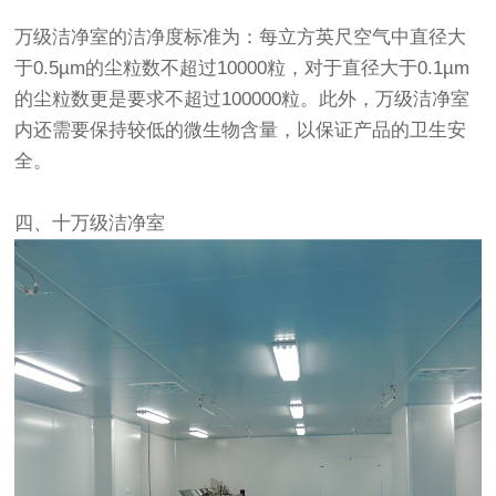
万级洁净室的洁净度标准为：每立方英尺空气中直径大
于0.5µm的尘粒数不超过10000粒，对于直径大于0.1µm
的尘粒数更是要求不超过100000粒。此外，万级洁净室
内还需要保持较低的微生物含量，以保证产品的卫生安
全。
四、十万级洁净室